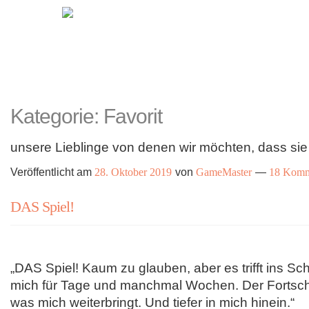
Zur
Zum
Navigation
Inhalt
springen
springen
Kategorie:
Favorit
unsere Lieblinge von denen wir möchten, dass sie 
Veröffentlicht am
28. Oktober 2019
von
GameMaster
—
18 Komm
DAS Spiel!
„DAS Spiel! Kaum zu glauben, aber es trifft ins Sc
mich für Tage und manchmal Wochen. Der Fortschrit
was mich weiterbringt. Und tiefer in mich hinein.“