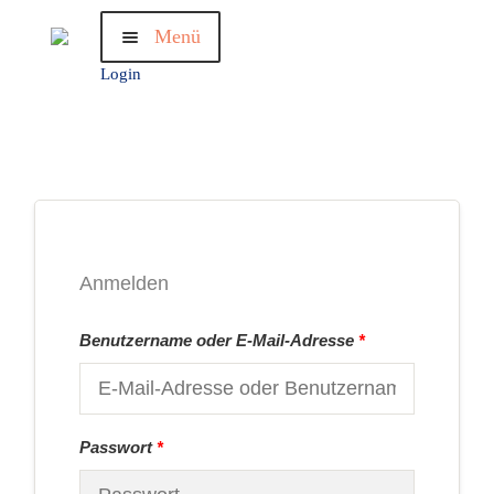
Zur
Zum
Menü
Navigation
Inhalt
springen
springen
Login
Willkommen
Profile
bewusst.wie
Challenge
Träume
Termine
Anmelden
Shop
Benutzername oder E-Mail-Adresse
*
Passwort
*