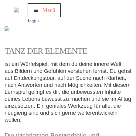
Zur
Zum
Menü
Navigation
Inhalt
springen
springen
Login
Willkommen
bewusst.wie
TANZ DER ELEMENTE
Challenge
Träume
ist ein Würfelspiel, mit dem du deine innere Welt
aus Bildern und Gefühlen verstehen lernst. Du gehst
Termine
auf Entdeckungstour, auf der Suche nach Klarheit,
Shop
nach Antworten und nach Möglichkeiten. Mit diesem
Lernspiel gelingt es dir, die unbewussten Inhalte
deines Lebens bewusst zu machen und sie im Alltag
einzusetzen. Ein geniales Werkzeug für alle, die
neugierig sind und sich gerne weiterentwickeln
wollen.
Die wichtigsten Bestandteile und