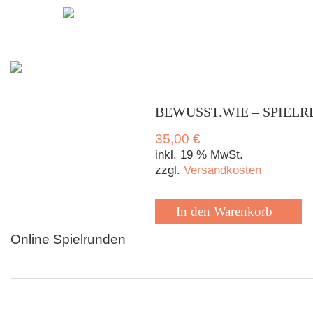
Zur
Zum
Navigation
Inhalt
springen
springen
BEWUSST.WIE – SPIELR
35,00
€
inkl. 19 % MwSt.
zzgl.
Versandkosten
In den Warenkorb
Online Spielrunden