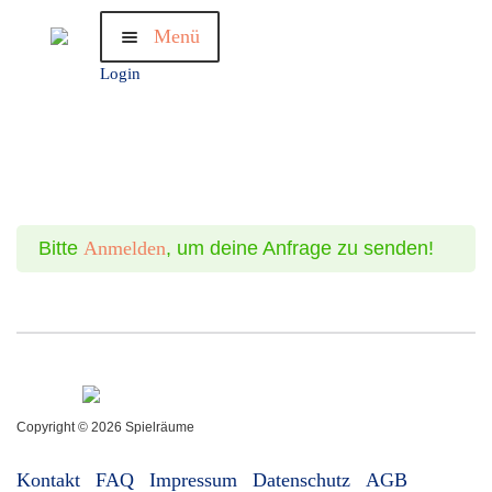
Zur
Zum
Menü
Navigation
Inhalt
springen
springen
Login
Willkommen
Become A Teacher
bewusst.wie
Challenge
Träume
Bitte
Anmelden
, um deine Anfrage zu senden!
Termine
Shop
Copyright © 2026 Spielräume
Kontakt
FAQ
Impressum
Datenschutz
AGB