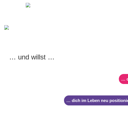
Zur
Zum
Navigation
Inhalt
springen
springen
… und willst …
… d
… dich im Leben neu positioni